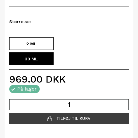
Størrelse:
2 ML
30 ML
969.00
DKK
På lager
-
+
TILFØJ TIL KURV