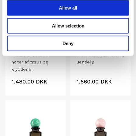
Allow all
Allow selection
Deny
EPIPHANY
PHEROMONES
Velafbalancerede
Sensuel, dyb, euforisk,
noter af citrus og
uendelig
krydderier
1,480.00
DKK
1,560.00
DKK