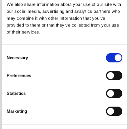
We also share information about your use of our site with
our social media, advertising and analytics partners who
may combine it with other information that you’ve
provided to them or that they’ve collected from your use
of their services.
ODE TO PSYCHE
SACRED BOND
Consent
Limited edition
Et intenst og
Necessary
Selection
hypnotisk samspil
1,560.00
DKK
1,480.00
DKK
Preferences
Statistics
Marketing