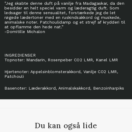
”Jeg skabte denne duft på vanilje fra Madagaskar, da den
besidder en helt speciel varm og læderagtig duft. Som
ledsager til denne sensualitet, forstærkede jeg de let
røgede lædertoner med en ruskindsakkord og muskede,
animalske noter. Patchoulidamp og et strejf af krydderi til
at opflamme den hede nat.”
-Domitille Michalon
INGREDIENSER
Topnoter: Mandarin, Rosenpeber CO2 LMR, Kanel LMR
Hjertenoter: Appelsinblomsterakkord, Vanilje CO2 LMR,
Patchouli
Basenoter: Læderakkord, Animalskakkord, Benzoinharpiks
Du kan også lide