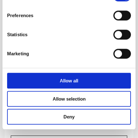
Preferences
Statistics
Marketing
Allow all
SILVER MUSK
Allow selection
Ingen steder og alle steder på samme tid. Lugten af
en superhelt
Deny
969.00
DKK