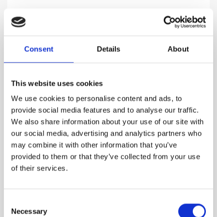
ABSINTH
Den mest luksuriøse form for galskab
Consent
Details
About
969.00
DKK
This website uses cookies
We use cookies to personalise content and ads, to
SE MERE
provide social media features and to analyse our traffic.
We also share information about your use of our site with
our social media, advertising and analytics partners who
may combine it with other information that you’ve
provided to them or that they’ve collected from your use
of their services.
Consent
Necessary
Selection